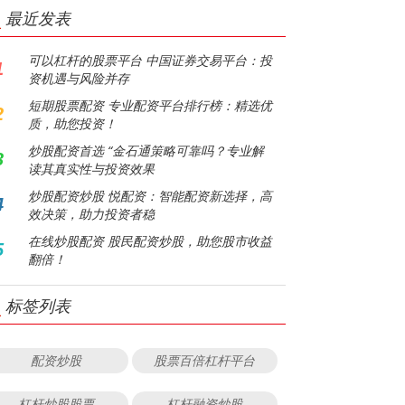
最近发表
可以杠杆的股票平台 中国证券交易平台：投
1
资机遇与风险并存
短期股票配资 专业配资平台排行榜：精选优
2
质，助您投资！
炒股配资首选 “金石通策略可靠吗？专业解
3
读其真实性与投资效果
炒股配资炒股 悦配资：智能配资新选择，高
4
效决策，助力投资者稳
在线炒股配资 股民配资炒股，助您股市收益
5
翻倍！
标签列表
配资炒股
股票百倍杠杆平台
杠杆炒股股票
杠杆融资炒股