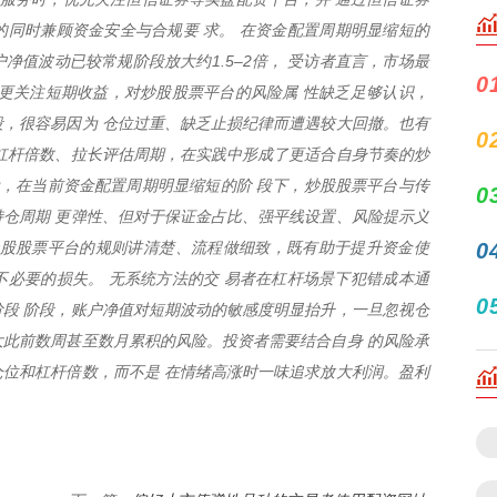
的同时兼顾资金安全与合规要 求。 在资金配置周期明显缩短的
户净值波动已较常规阶段放大约1.5–2倍， 受访者直言，市场最
0
更关注短期收益，对炒股股票平台的风险属 性缺乏足够认识，
，很容易因为 仓位过重、缺乏止损纪律而遭遇较大回撤。也有
0
杠杆倍数、拉长评估周期，在实践中形成了更适合自身节奏的炒
为，在当前资金配置周期明显缩短的阶 段下，炒股股票平台与传
0
仓周期 更弹性、但对于保证金占比、强平线设置、风险提示义
炒股股票平台的规则讲清楚、流程做细致，既有助于提升资金使
0
必要的损失。 无系统方法的交 易者在杠杆场景下犯错成本通
0
段 阶段，账户净值对短期波动的敏感度明显抬升，一旦忽视仓
放大此前数周甚至数月累积的风险。投资者需要结合自身 的风险承
位和杠杆倍数，而不是 在情绪高涨时一味追求放大利润。盈利