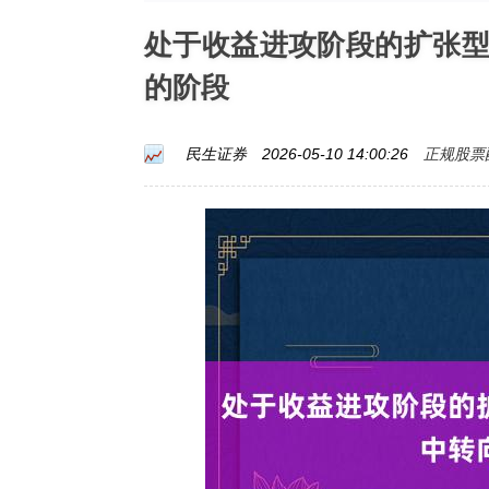
处于收益进攻阶段的扩张
的阶段
正规股票
民生证券
2026-05-10 14:00:26