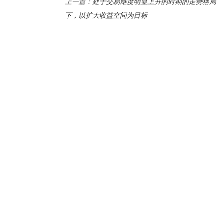
处于交易难度明显上升的时期的走势格局
上一篇：
下，以扩大收益空间为目标