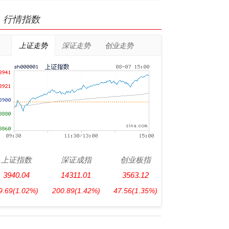
行情指数
上证走势
深证走势
创业走势
上证指数
深证成指
创业板指
3940.04
14311.01
3563.12
9.69
(1.02%)
200.89
(1.42%)
47.56
(1.35%)