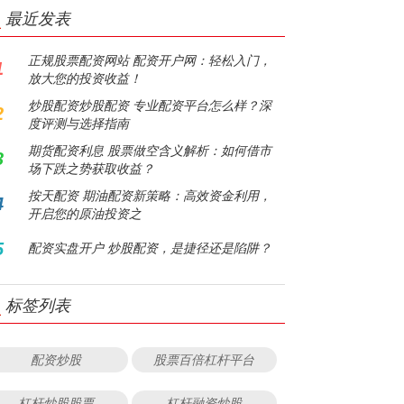
最近发表
正规股票配资网站 配资开户网：轻松入门，
1
放大您的投资收益！
炒股配资炒股配资 专业配资平台怎么样？深
2
度评测与选择指南
期货配资利息 股票做空含义解析：如何借市
3
场下跌之势获取收益？
按天配资 期油配资新策略：高效资金利用，
4
开启您的原油投资之
5
配资实盘开户 炒股配资，是捷径还是陷阱？
标签列表
配资炒股
股票百倍杠杆平台
杠杆炒股股票
杠杆融资炒股