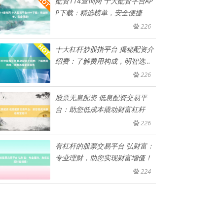
配资114查询网 十大配资平台AP
P下载：精选榜单，安全便捷
226
十大杠杆炒股指平台 揭秘配资介
绍费：了解费用构成，明智选择
配
226
股票无息配资 低息配资交易平
台：助您低成本撬动财富杠杆
226
有杠杆的股票交易平台 弘财富：
专业理财，助您实现财富增值！
224