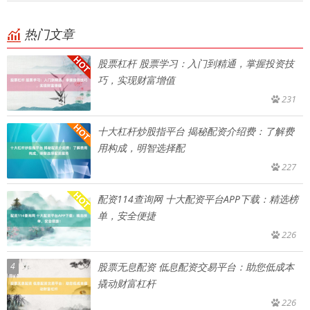
热门文章
股票杠杆 股票学习：入门到精通，掌握投资技
巧，实现财富增值
231
十大杠杆炒股指平台 揭秘配资介绍费：了解费
用构成，明智选择配
227
配资114查询网 十大配资平台APP下载：精选榜
单，安全便捷
226
4
股票无息配资 低息配资交易平台：助您低成本
撬动财富杠杆
226