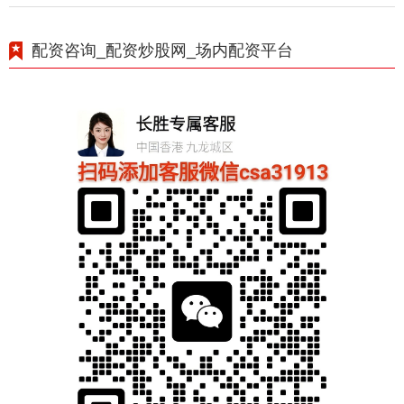
配资咨询_配资炒股网_场内配资平台