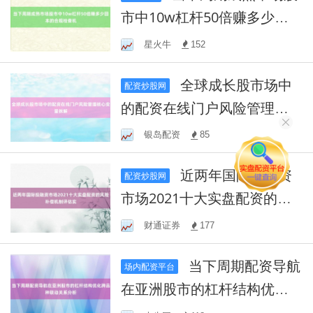
市中10w杠杆50倍赚多少回
本的合规检查机
星火牛
152
全球成长股市场中
配资炒股网
的配资在线门户风险管理核
心变量拆解
银岛配资
85
近两年国际投融资
配资炒股网
市场2021十大实盘配资的风
险补偿机制评估实
财通证券
177
当下周期配资导航
场内配资平台
在亚洲股市的杠杆结构优化
跨品种联动关系分析