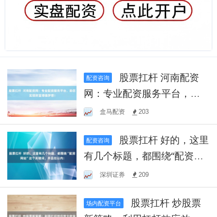
股票扛杆 河南配资
配资咨询
网：专业配资服务平台，助
您实现财富增值梦想！
盒马配资
203
股票扛杆 好的，这里
配资咨询
有几个标题，都围绕“配资网
站”这个关键词，并且在以
深圳证券
209
内：
股票扛杆 炒股票
场内配资平台