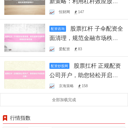
新策略：利用杠杆效应放大
收益，轻松实现财富增长！
恒财网
147
股票扛杆 子伞配资全
配资咨询
面清理，规范金融市场秩
序，保障投资者权益
爱配资
83
股票扛杆 正规配资
配资炒股网
公司开户，助您轻松开启投
资之路！
京海策略
158
全部加载完成
行情指数