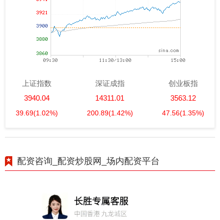
上证指数
深证成指
创业板指
3940.04
14311.01
3563.12
39.69
(1.02%)
200.89
(1.42%)
47.56
(1.35%)
配资咨询_配资炒股网_场内配资平台