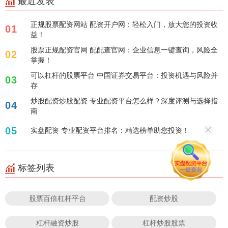
最近发表
正规股票配资网站 配资开户网：轻松入门，放大您的投资收
01
益！
股票正规配资官网 配配查官网：企业信息一键查询，风险全
02
掌握！
可以杠杆的股票平台 中国证券交易平台：投资机遇与风险并
03
存
炒股配资炒股配资 专业配资平台怎么样？深度评测与选择指
04
南
05
实盘配资 专业配资平台排名：精选榜单助您投资！
标签列表
股票百倍杠杆平台
配资炒股
杠杆融资炒股
杠杆炒股股票