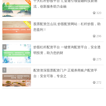
十大杠杆炒股平台 汇金通引领金融科技新潮
流，创新服务助力金融
320
股票配资怎么玩 炒股配资网站：杠杆炒股，助
您盈利！
296
4
炒股杠杆配资平台 一键查询配资平台，安全透
明投资，助力您的财
275
5
配资资深股票配资门户 正规券商账户配资平
台：安全可靠，专业之
272