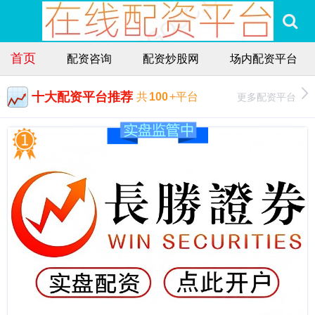
首页
配资咨询
配资炒股网
场内配资平台
十大配资平台推荐
更多配资平台
共
100
+平台