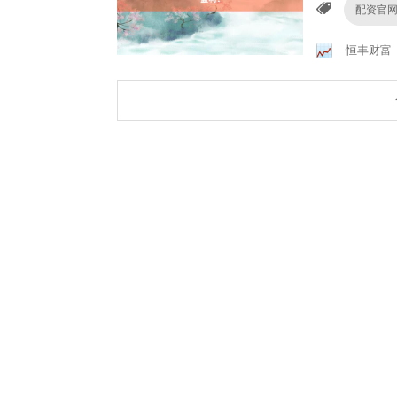
配资官
恒丰财富