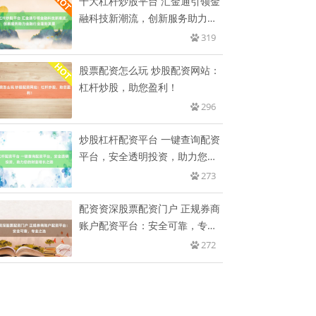
十大杠杆炒股平台 汇金通引领金
融科技新潮流，创新服务助力金
融
319
股票配资怎么玩 炒股配资网站：
杠杆炒股，助您盈利！
296
炒股杠杆配资平台 一键查询配资
平台，安全透明投资，助力您的
财
273
配资资深股票配资门户 正规券商
账户配资平台：安全可靠，专业
之
272