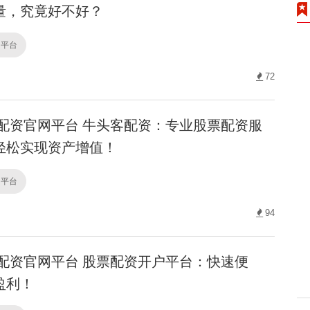
量，究竟好不好？
网平台
72
配资官网平台 牛头客配资：专业股票配资服
轻松实现资产增值！
网平台
94
配资官网平台 股票配资开户平台：快速便
盈利！