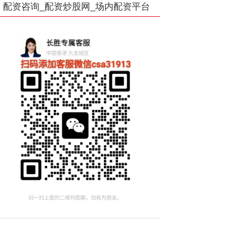
配资咨询_配资炒股网_场内配资平台