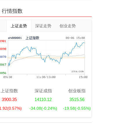
行情指数
上证走势
深证走势
创业走势
上证指数
深证成指
创业板指
3900.35
14110.12
3515.56
1.92
(0.57%)
-34.08
(-0.24%)
-19.58
(-0.55%)