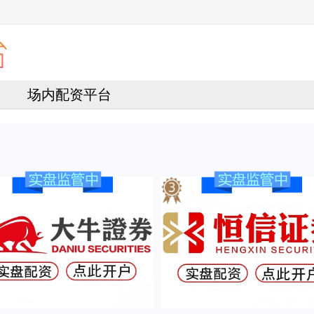
场内配资平台