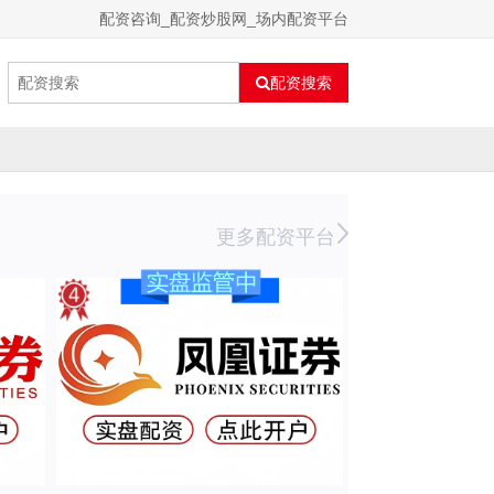
配资咨询_配资炒股网_场内配资平台
配资搜索
更多配资平台